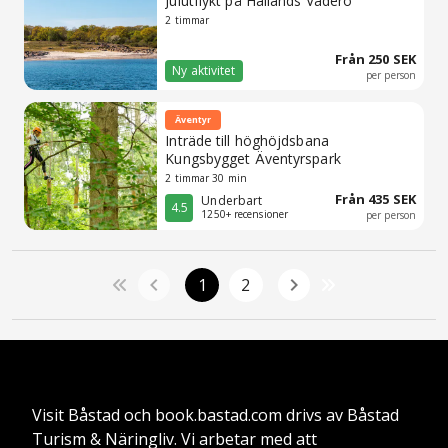
Julutflykt på Hallands Väderö
2 timmar
Från 250 SEK
Ny aktivitet
per person
Äventyr
Inträde till höghöjdsbana
Kungsbygget Äventyrspark
2 timmar 30 min
Från 435 SEK
Underbart
4.5
1250+ recensioner
per person
1
2
Visit Båstad och book.bastad.com drivs av Båstad
Turism & Näringliv. Vi arbetar med att