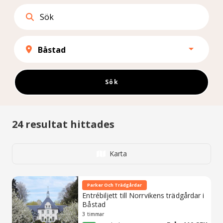
Boka Båstad
Sök bland bokningsbara boenden, aktiviteter & sevärdheter.
Sök
24
resultat hittades
Karta
Parker Och Trädgårdar
Entrébiljett till Norrvikens trädgårdar i
Båstad
3 timmar