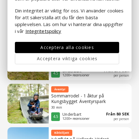
Provsmakning
Vinprovning med två glas vin på Vejby
Din integritet är viktig för oss. Vi använder cookies
vingård
för att säkerställa att du får den bästa
1 timme
upplevelsen. Läs om hur vi hanterar dina uppgifter
Från 300 SEK
Underbart
4.7
i vår
Integritetspolicy
150+ recensioner
per person
Familjekul
Acceptera alla cookies
Sommarrodelpass - 1 timme på
Kungsbygget Äventyrspark
Acceptera viktiga cookies
1 timme
Från 210 SEK
Underbart
4.5
1200+ recensioner
per person
Äventyr
Sommarrodel - 1 åktur på
Kungsbygget Äventyrspark
30 min
Från 80 SEK
Underbart
4.5
1200+ recensioner
per person
Båtbilljett