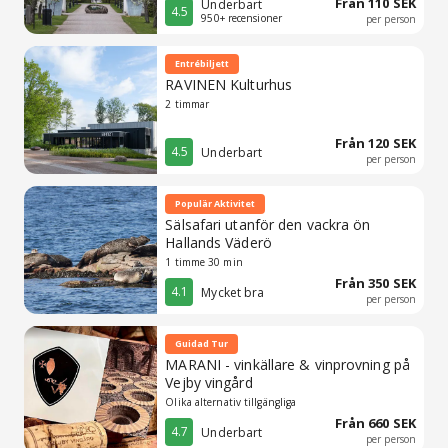
Från 110 SEK
Underbart
4.5
950+ recensioner
per person
Entrébiljett
RAVINEN Kulturhus
2 timmar
Från 120 SEK
4.5
Underbart
per person
Populär Aktivitet
Sälsafari utanför den vackra ön
Hallands Väderö
1 timme 30 min
Från 350 SEK
4.1
Mycket bra
per person
Guidad Tur
MARANI - vinkällare & vinprovning på
Vejby vingård
Olika alternativ tillgängliga
Från 660 SEK
4.7
Underbart
per person