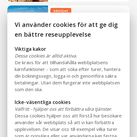
Båtbilljett
Torekov - Hallands Väderö
Vi använder cookies för att ge dig
20 min
en bättre reseupplevelse
Från 150 SEK
4.1
Mycket bra
per person
Viktiga kakor
Båtbilljett
Dessa cookies är alltid aktiva.
Taxibåt till och från Hallands Väderö
De krävs för att tillhandahålla webbplatsens
20 min
kärnfunktioner - som att söka efter turer, hantera
din bokningsvagn, logga in och genomföra säkra
Från 250 SEK
Ny aktivitet
betalningar. Utan dem fungerar inte webbplatsen
per person
som den ska.
Adrenalin
Icke-väsentliga cookies
Zipline på Kungsbyggets äventyrspark
Valfritt - hjälper oss att förbättra våra tjänster.
1 timme 15 min
Dessa cookies hjälper oss att förstå hur besökare
Från 315 SEK
Underbart
använder vår webbplats så att vi kan förbättra
4.5
1200+ recensioner
per person
upplevelsen. De visar oss till exempel vilka turer
som är populära eller var användarna kan fastna.