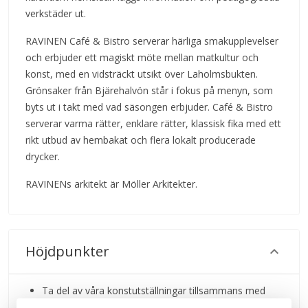
verkstäder ut.
RAVINEN Café & Bistro serverar härliga smakupplevelser
och erbjuder ett magiskt möte mellan matkultur och
konst, med en vidsträckt utsikt över Laholmsbukten.
Grönsaker från Bjärehalvön står i fokus på menyn, som
byts ut i takt med vad säsongen erbjuder. Café & Bistro
serverar varma rätter, enklare rätter, klassisk fika med ett
rikt utbud av hembakat och flera lokalt producerade
drycker.
RAVINENs arkitekt är Möller Arkitekter.
Höjdpunkter
Ta del av våra konstutställningar tillsammans med
dina nära och kära. Varje söndag är det offentlig