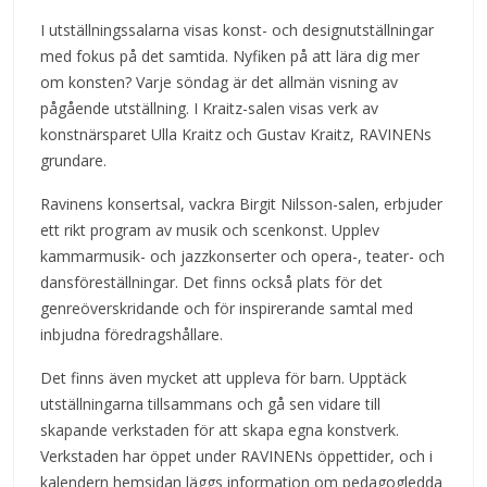
I utställningssalarna visas konst- och designutställningar
med fokus på det samtida. Nyfiken på att lära dig mer
om konsten? Varje söndag är det allmän visning av
pågående utställning. I Kraitz-salen visas verk av
konstnärsparet Ulla Kraitz och Gustav Kraitz, RAVINENs
grundare.
Ravinens konsertsal, vackra Birgit Nilsson-salen, erbjuder
ett rikt program av musik och scenkonst. Upplev
kammarmusik- och jazzkonserter och opera-, teater- och
dansföreställningar. Det finns också plats för det
genreöverskridande och för inspirerande samtal med
inbjudna föredragshållare.
Det finns även mycket att uppleva för barn. Upptäck
utställningarna tillsammans och gå sen vidare till
skapande verkstaden för att skapa egna konstverk.
Verkstaden har öppet under RAVINENs öppettider, och i
kalendern hemsidan läggs information om pedagogledda