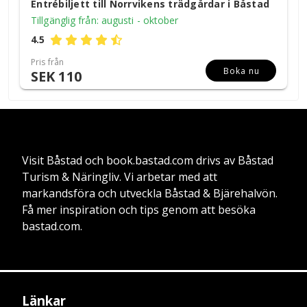
Entrébiljett till Norrvikens trädgårdar i Båstad
Tillgänglig från: augusti - oktober
4.5
Pris från
Boka nu
SEK 110
Visit Båstad och book.bastad.com drivs av Båstad
Turism & Näringliv. Vi arbetar med att
markandsföra och utveckla Båstad & Bjärehalvön.
Få mer inspiration och tips genom att besöka
bastad.com.
Länkar