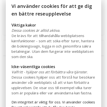
Vi använder cookies för att ge dig
visning av den aktuella utställningen.
Upplev musik och scenkonst i många olika former i
en bättre reseupplevelse
den vackra Birgit Nilsson-salen.
Njut av goda smaker och den fantastiska utsikten
Viktiga kakor
över Laholmsbukten i RAVINEN Café & Bistro
Dessa cookies är alltid aktiva.
De krävs för att tillhandahålla webbplatsens
kärnfunktioner - som att söka efter turer, hantera
din bokningsvagn, logga in och genomföra säkra
Övrig information
betalningar. Utan dem fungerar inte webbplatsen
som den ska.
Besökare som kommer med tåg till Båstad station kan ta
Icke-väsentliga cookies
regionbuss 501 mot Båstad och stiga av vid hållplats
Valfritt - hjälper oss att förbättra våra tjänster.
Båstad Norrviken. Hållplatsen ligger precis framför
Dessa cookies hjälper oss att förstå hur besökare
RAVINEN.
använder vår webbplats så att vi kan förbättra
upplevelsen. De visar oss till exempel vilka turer
Parkeringsplatser finns i nära anslutning till kulturhuset.
som är populära eller var användarna kan fastna.
Skötrum och toalett för personer med
funktionsvariation/er finns på entréplan och nedre plan.
Din integritet är viktig för oss. Vi använder cookies
Det finns en större hiss som tar dig enkelt mellan