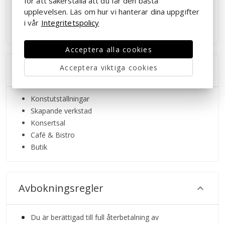
för att säkerställa att du får den bästa
våningsplanen. Kulturhuset är tröskelfritt. Rullstol och
upplevelsen. Läs om hur vi hanterar dina uppgifter
fällstolar finns till utlån. Fråga personalen i entrén.
i vår
Integritetspolicy
Acceptera alla cookies
Acceptera viktiga cookies
Inkluderar
Konstutställningar
Skapande verkstad
Konsertsal
Café & Bistro
Butik
Avbokningsregler
Du är berättigad till full återbetalning av