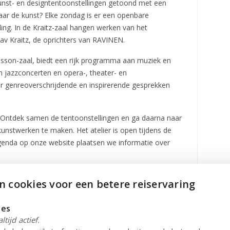
unst- en designtentoonstellingen getoond met een
ar de kunst? Elke zondag is er een openbare
ling. In de Kraitz-zaal hangen werken van het
av Kraitz, de oprichters van RAVINEN.
ilsson-zaal, biedt een rijk programma aan muziek en
 jazzconcerten en opera-, theater- en
or genreoverschrijdende en inspirerende gesprekken
n. Ontdek samen de tentoonstellingen en ga daarna naar
unstwerken te maken. Het atelier is open tijdens de
genda op onze website plaatsen we informatie over
jke smaakervaringen en biedt een magische ontmoeting
 cookies voor een betere reiservaring
ids uitzicht op Laholmsbukten. Groenten van het
et menu, dat wordt aangepast aan het seizoen. Café &
jes
digere gerechten, klassieke koffie met een rijke keuze
ltijd actief.
llende lokaal geproduceerde dranken.