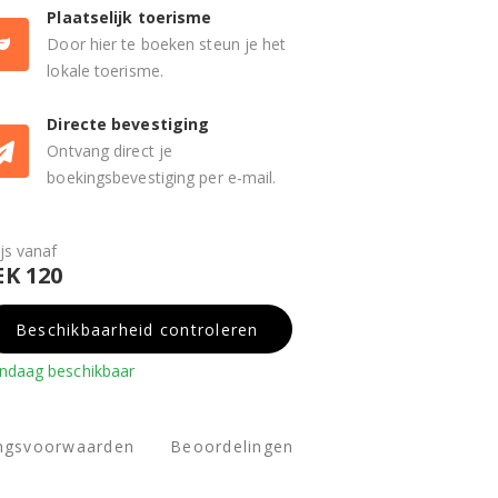
Plaatselijk toerisme
Door hier te boeken steun je het
lokale toerisme.
Directe bevestiging
Ontvang direct je
boekingsbevestiging per e-mail.
ijs vanaf
EK 120
Beschikbaarheid controleren
ndaag beschikbaar
ingsvoorwaarden
Beoordelingen