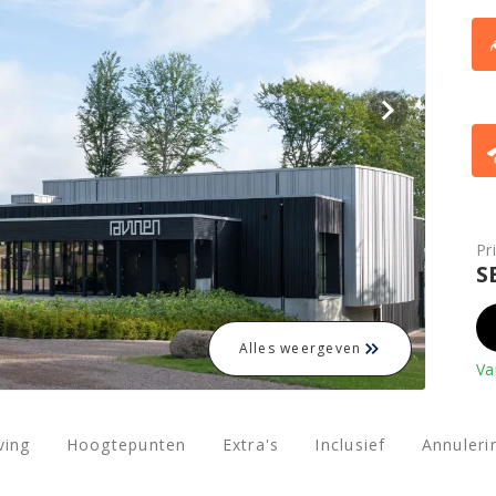
Pr
S
Alles weergeven
Va
ving
Hoogtepunten
Extra's
Inclusief
Annuler