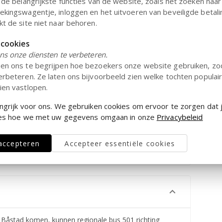
 de belangrijkste functies van de website, zoals het zoeken naar
ekingswagentje, inloggen en het uitvoeren van beveiligde betal
tekter.
t de site niet naar behoren.
 cookies
ns onze diensten te verbeteren.
pen ons te begrijpen hoe bezoekers onze website gebruiken, z
rbeteren. Ze laten ons bijvoorbeeld zien welke tochten populair
ien vastlopen.
lingen met je geliefden. Elke zondag is er een
 tentoonstelling.
angrijk voor ons. We gebruiken cookies om ervoor te zorgen dat 
ele verschillende vormen in de prachtige Birgit Nilsson
 Lees hoe we met uw gegevens omgaan in onze
Privacybeleid
Stuur ons een e-mail via de vragenlijst rechts.
fantastische uitzicht op Laholmsbukten in RAVINEN
 accepteren
Accepteer essentiële cookies
n Båstad komen, kunnen regionale bus 501 richting