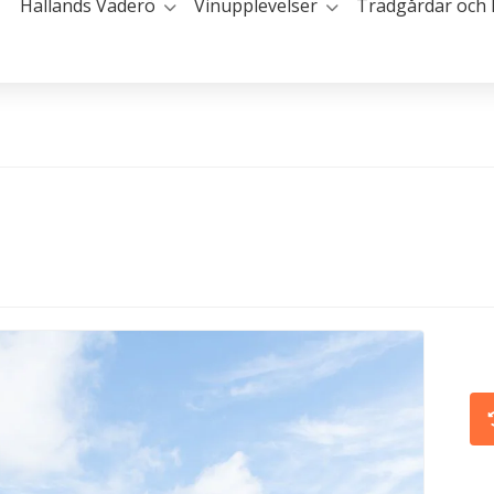
Hallands Väderö
Vinupplevelser
Trädgårdar och 