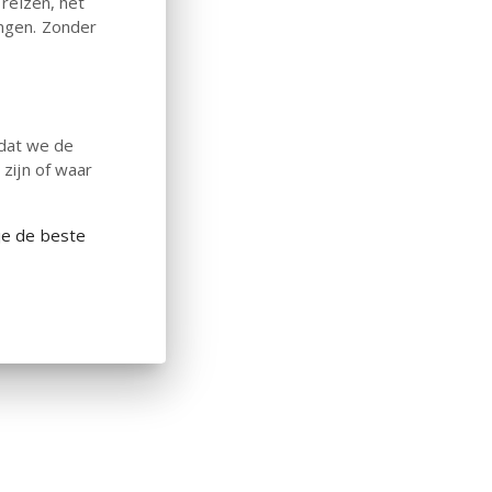
 reizen, het
ingen. Zonder
odat we de
 zijn of waar
je de beste