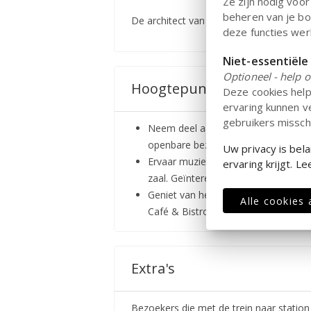
Ze zijn nodig voor
beheren van je bo
De architect van RAVINEN is Möller Arki
deze functies werk
Niet-essentiële
Optioneel - help o
Hoogtepunten
Deze cookies hel
ervaring kunnen ve
gebruikers missch
Neem deel aan onze kunsttentoonstel
openbare bezichtiging van de huidige
Uw privacy is bel
Ervaar muziek en podiumkunsten in v
ervaring krijgt.
zaal. Geïnteresseerd in de kalender? 
Geniet van heerlijke smaken en het 
Alle cookies
Café & Bistro
Extra's
Bezoekers die met de trein naar statio