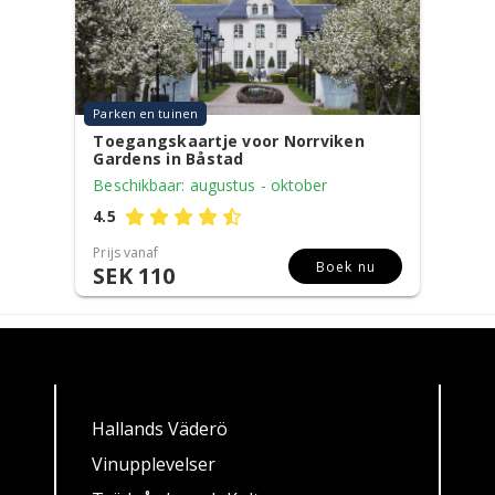
Parken en tuinen
Toegangskaartje voor Norrviken
Gardens in Båstad
Beschikbaar: augustus - oktober
4.5
Prijs vanaf
Boek nu
SEK 110
Hallands Väderö
Vinupplevelser