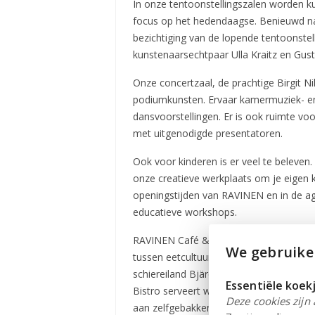
In onze tentoonstellingszalen worden k
focus op het hedendaagse. Benieuwd na
bezichtiging van de lopende tentoonstel
kunstenaarsechtpaar Ulla Kraitz en Gust
Onze concertzaal, de prachtige Birgit N
podiumkunsten. Ervaar kamermuziek- en
dansvoorstellingen. Er is ook ruimte vo
met uitgenodigde presentatoren.
Ook voor kinderen is er veel te beleve
onze creatieve werkplaats om je eigen k
openingstijden van RAVINEN en in de a
educatieve workshops.
RAVINEN Café & Bistro serveert heerli
We gebruiken
tussen eetcultuur en kunst, met een we
schiereiland Bjäre staan centraal op h
Essentiële koek
Bistro serveert warme gerechten, eenvou
Deze cookies zijn a
aan zelfgebakken lekkernijen en verschi