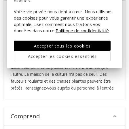
bloqués.
Les visiteurs arrivant en train à la gare de Båstad peuvent
Votre vie privée nous tient à cœur. Nous utilisons
prendre le bus régional 501 en direction de Båstad et
des cookies pour vous garantir une expérience
descendre à l'arrêt Båstad Norrviken. L'arrêt se trouve
optimale. Lisez comment nous traitons vos
juste en face du RAVINE.
données dans notre
Politique de confidentialité
Des places de parking sont disponibles à proximité du
Accepter tous les cookies
centre culturel. Une salle de soins et des toilettes pour les
personnes souffrant de variations fonctionnelles se
Accepter les cookies essentiels
trouvent à l'étage d'entrée et à l'étage inférieur. Un grand
ascenseur permet de passer facilement d'un étage à
l'autre. La maison de la culture n'a pas de seuil. Des
fauteuils roulants et des chaises pliantes peuvent être
prêtés. Renseignez-vous auprès du personnel à l'entrée.
Comprend