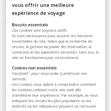
vous offrir une meilleure
expérience de voyage
Points forts
Biscuits essentiels
Participez à nos expositions d'art avec vos proches.
Ces cookies sont toujours actifs.
Tous les dimanches, l'exposition en cours est
Ils sont nécessaires pour assurer les fonctions
essentielles du site, telles que la recherche de
présentée au public.
circuits, la gestion du panier de réservation, la
Découvrez la musique et les arts du spectacle sous
connexion et les paiements sécurisés. Sans eux, le
différentes formes dans la magnifique salle Birgit
site ne fonctionnera pas correctement.
Nilsson. Le calendrier vous intéresse ? Envoyez-nous
un courriel en utilisant le questionnaire à droite.
Cookies non essentiels
Savourez de délicieuses saveurs et profitez de la vue
Facultatif - pour nous aider à améliorer nos
fantastique sur Laholmsbukten au RAVINEN Café &
services.
Bistro.
Ces cookies nous aident à comprendre comment
les visiteurs utilisent notre site web afin
d'améliorer leur expérience. Par exemple, ils nous
indiquent les circuits les plus populaires ou les
Extras
endroits où les utilisateurs peuvent se retrouver