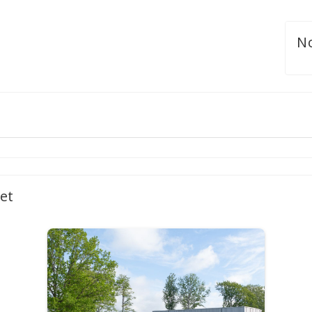
No
et