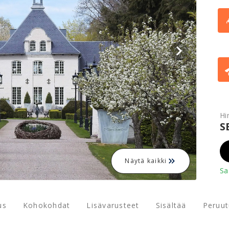
Hi
S
Näytä kaikki
Sa
us
Kohokohdat
Lisävarusteet
Sisältää
Peruu