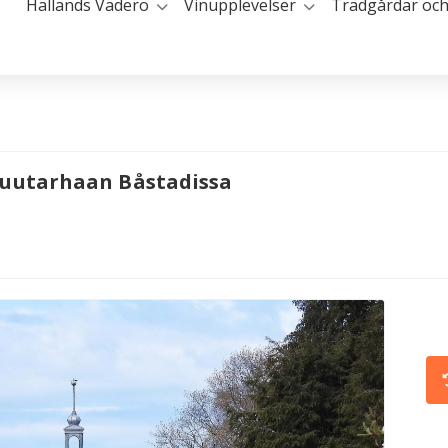
Hallands Väderö
Vinupplevelser
Trädgårdar och
puutarhaan Båstadissa