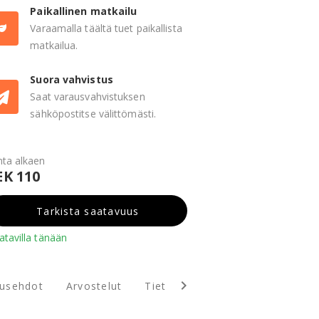
Paikallinen matkailu
Varaamalla täältä tuet paikallista
matkailua.
Suora vahvistus
Saat varausvahvistuksen
sähköpostitse välittömästi.
nta alkaen
EK 110
Tarkista saatavuus
atavilla tänään
tusehdot
Arvostelut
Tietoja Norrvikens Trädgårdar