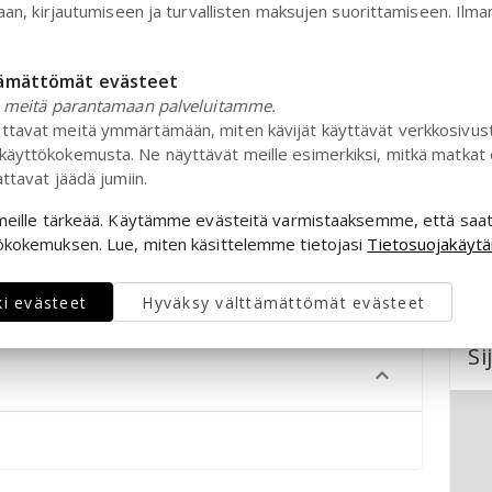
S
itu valikoima designia, sisustusta ja ainutlaatuisia
taan, kirjautumiseen ja turvallisten maksujen suorittamiseen. Ilman
4.
asten kanssa ja nauti leikkisästä tutkimisesta luonnossa
Ai
tämättömät evästeet
E
a meitä parantamaan palveluitamme.
tavat meitä ymmärtämään, miten kävijät käyttävät verkkosivus
Se
äyttökokemusta. Ne näyttävät meille esimerkiksi, mitkä matkat o
E
attavat jäädä jumiin.
arraskuuta, ja puistossa on erityisiä kausipäiviä ja -
 meille tärkeää. Käytämme evästeitä varmistaaksemme, että saa
L
kamerat mukaan, jotta he voivat tallentaa upeat
ökokemuksen. Lue, miten käsittelemme tietojasi
Tietosuojakäytä
Al
va
ki evästeet
Hyväksy välttämättömät evästeet
Si
n