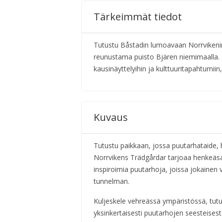
Tärkeimmät tiedot
Tutustu Båstadin lumoavaan Norrvikeni
reunustama puisto Bjären niemimaalla. 
kausinäyttelyihin ja kulttuuritapahtumi
Kuvaus
Tutustu paikkaan, jossa puutarhataide, 
Norrvikens Trädgårdar tarjoaa henkeäsa
inspiroimia puutarhoja, joissa jokainen
tunnelman.
Kuljeskele vehreässä ympäristössä, tutus
yksinkertaisesti puutarhojen seesteises