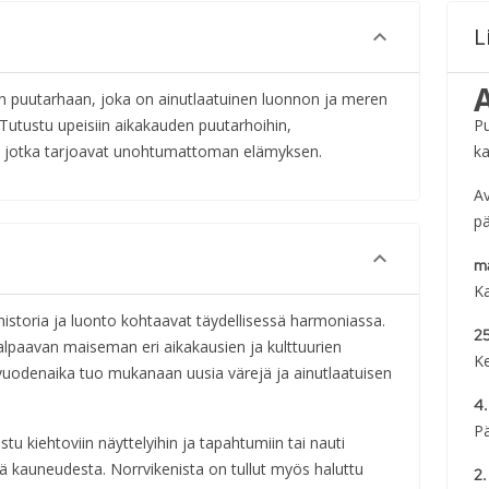
L
n puutarhaan, joka on ainutlaatuinen luonnon ja meren
Tutustu upeisiin aikakauden puutarhoihin,
P
in, jotka tarjoavat unohtumattoman elämyksen.
ka
A
pä
ma
K
historia ja luonto kohtaavat täydellisessä harmoniassa.
25
lpaavan maiseman eri aikakausien ja kulttuurien
Ke
 vuodenaika tuo mukanaan uusia värejä ja ainutlaatuisen
4.
Pä
tu kiehtoviin näyttelyihin ja tapahtumiin tai nauti
tä kauneudesta. Norrvikenista on tullut myös haluttu
2.