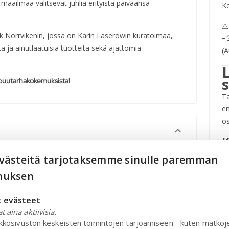
 maailmaa valitsevat juhlia erityistä päiväänsä
Ke
⚠
ik Norrvikenin, jossa on Karin Laserowin kuratoimaa,
- 
ta ja ainutlaatuisia tuotteita sekä ajattomia
(
puutarhakokemuksista!
T
en
os
K
h
ästeitä tarjotaksemme sinulle paremman
 ainutlaatuiseen teemapuutarhaan, joissa historia ja
20
muksen
sy
arte -ruokailusta Orangeriet-ravintolassa tai ihanasta
ntolassa.
Ai
 evästeet
oivaa taidetta, kulttuuria ja musiikkia taianomaisessa
E
 aina aktiivisia.
erkkosivuston keskeisten toimintojen tarjoamiseen - kuten matkoj