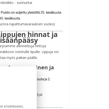
skiviikko - sunnuntai
️
Puisto on suljettu yleisöltä 25. kesäkuuta
30. kesäkuuta.
Aurora-tapahtumavarauksen vuoksi)
Lippujen hinnat ja
sisäänpääsy
arjoamme alennettuja hintoja
nakkoon ostetuille lipuille. Lippuja voi
taa myös paikan päällä.
auden avaaminen ja
iljainen kausi
. maaliskuuta - 3. toukokuuta ja 2.
yskuuta - 25. lokakuuta.
kuiset / seniorit / opiskelijat
nnakko-ostot:
110 SEK
en etsimiseen,