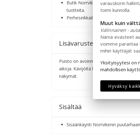
Butik Norrviken - Huolellisesti kurato
varauskorin hallin
toimi kunnolla.
tuotteita.
Perheseikkailut - Tutustu puistoon l
Muut kuin vält
Valinnainen - aut
Nämä evästeet aut
Lisävarusteet
voimme parantaa k
mihin käyttäjät sa
Puisto on avoinna 20. maaliskuuta - 20. m
Yksityisyytesi on
aikoja. Kävijöitä kehotetaan ottamaan 
mahdollisen käytt
näkymät.
Hyväksy kaik
Sisältää
Sisäänkäynti Norrvikenin puutarhaa