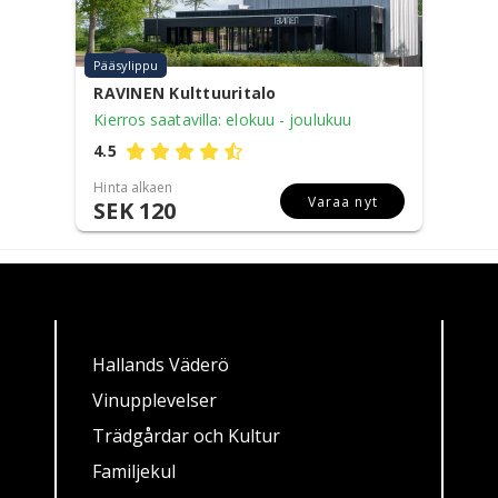
Pääsylippu
RAVINEN Kulttuuritalo
Kierros saatavilla: elokuu - joulukuu
4.5
Hinta alkaen
Varaa nyt
SEK 120
Hallands Väderö
Vinupplevelser
Trädgårdar och Kultur
Familjekul