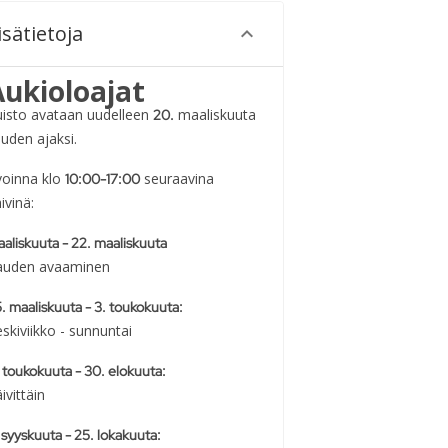
isätietoja
Aukioloajat
uisto avataan uudelleen
maaliskuuta
20.
uden ajaksi.
voinna klo
seuraavina
10:00-17:00
ivinä:
aliskuuta - 22. maaliskuuta
auden avaaminen
. maaliskuuta - 3. toukokuuta:
skiviikko - sunnuntai
 toukokuuta - 30. elokuuta:
ivittäin
 syyskuuta - 25. lokakuuta: