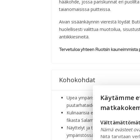
hääkohde, jossa pariskunnat eri puolilta
taianomaisissa puitteissa.
Aivan sisäänkäynnin vierestä löydät But
huolellisesti valittua muotoilua, sisustus
antiikkiesineitä.
Tervetuloa yhteen Ruotsin kauneimmista 
Kohokohdat
Käytämme ev
Upea ympäristö - Tutustu seitsemään
puutarhataide kohtaavat.
matkakoke
Kulinaarisia elämyksiä - Nauti à la c
fikasta Salamander Bar & Café -ravi
Välttämättömät
Näyttelyt ja tapahtumat - Koe inspir
Nämä evästeet ovat
ympäristössä.
Niitä tarvitaan v